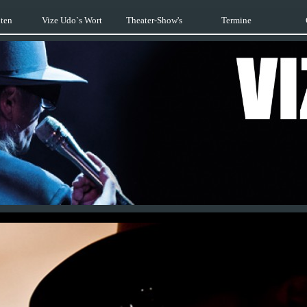
ten
Vize Udo`s Wort
Theater-Show's
Termine