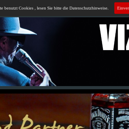
te benutzt Cookies , lesen Sie bitte die Datenschutzhinweise.
Einve
ten
Vize Udo`s Wort
Theater-Show's
Termine