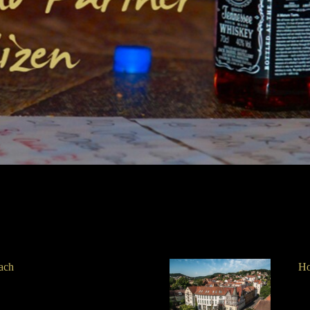
ach
Ho