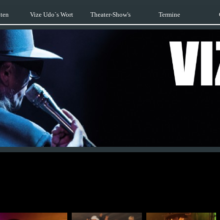
ten
Vize Udo`s Wort
Theater-Show's
Termine