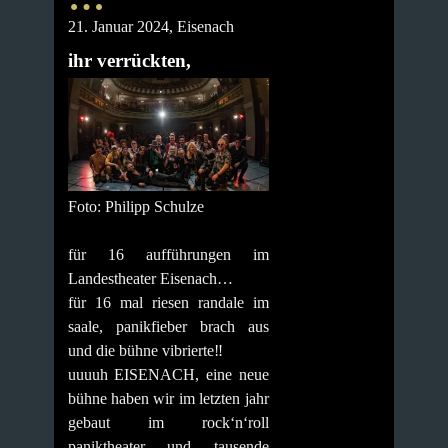
21. Januar 2024, Eisenach
ihr verrückten,
Foto: Philipp Schulze
für 16 aufführungen im
Landestheater Eisenach…
für 16 mal riesen randale im
saale, panikfieber brach aus
und die bühne vibrierte‼️
uuuuh EISENACH, eine neue
bühne haben wir im letzten jahr
gebaut im rock‘n‘roll
paniktheater und tausende