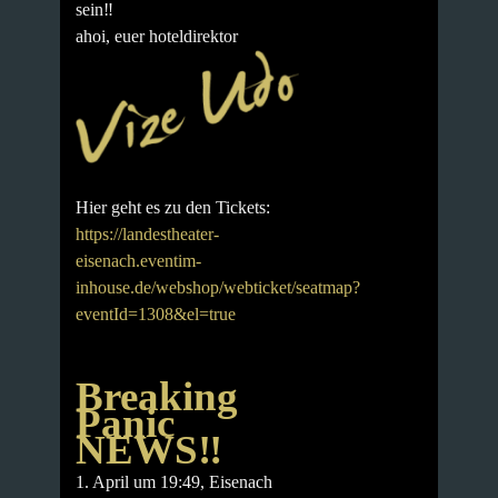
sein‼️
ahoi, euer hoteldirektor
Hier geht es zu den Tickets:
https://landestheater-
eisenach.eventim-
inhouse.de/webshop/webticket/seatmap?
eventId=1308&el=true
Breaking
Panic
NEWS‼️
1. April um 19:49
, Eisenach