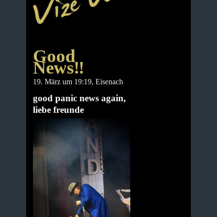
Good
News‼️
19. März um 19:19
, Eisenach
good panic news again,
liebe freunde